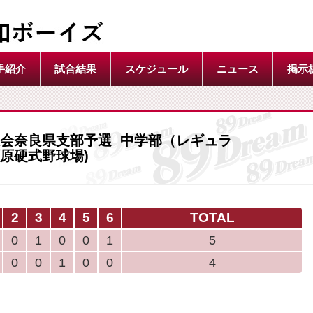
手紹介
試合結果
スケジュール
ニュース
掲示
会奈良県支部予選 中学部（レギュラ
00 橿原硬式野球場)
2
3
4
5
6
TOTAL
0
1
0
0
1
5
0
0
1
0
0
4