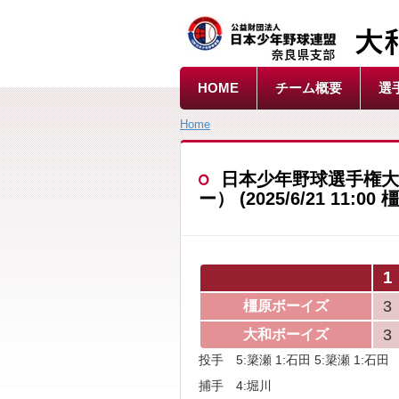
HOME
チーム概要
選
Home
日本少年野球選手権大
ー） (2025/6/21 11:
1
3
橿原ボーイズ
3
大和ボーイズ
投手 5:簗瀬 1:石田 5:簗瀬 1:石田
捕手 4:堀川