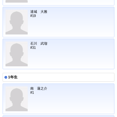
達城 大雅
#19
石川 武瑠
#31
1年生
南 蓮之介
#1