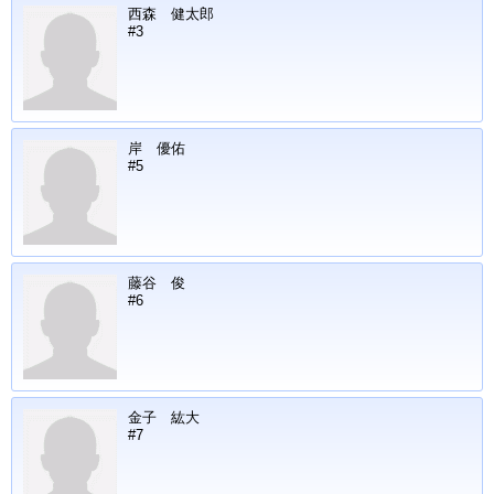
西森 健太郎
#3
岸 優佑
#5
藤谷 俊
#6
金子 紘大
#7