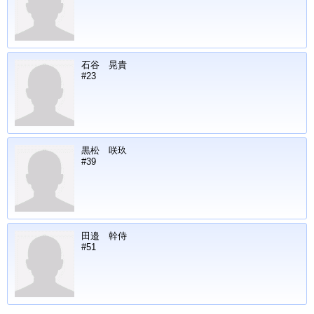
石谷 晃貴
#23
黒松 咲玖
#39
田邉 幹侍
#51