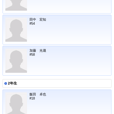
田中 宏知
#54
加藤 光晟
#58
2年生
飯田 卓也
#18