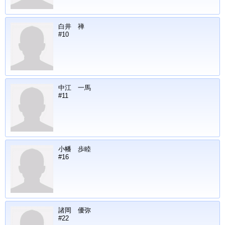
白井 禅
#10
中江 一馬
#11
小幡 歩睦
#16
諸岡 優弥
#22